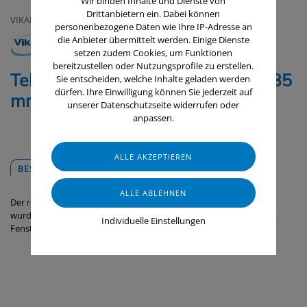
Wir binden Inhalte und Dienste von
Drittanbietern ein. Dabei können
VIKAN
personenbezogene Daten wie Ihre IP-Adresse an
die Anbieter übermittelt werden. Einige Dienste
setzen zudem Cookies, um Funktionen
bereitzustellen oder Nutzungsprofile zu erstellen.
Teleskopstiel, 580 - 1390 mm, Ø 35
Sie entscheiden, welche Inhalte geladen werden
dürfen. Ihre Einwilligung können Sie jederzeit auf
mm, Klick-System
unserer Datenschutzseite widerrufen oder
anpassen.
BESCHREIBUNG
DOWNLOADS
Der robuste Teleskopstiel passt zu all unseren Mopphaltern und
wurde speziell für die Reinigung senkrechter Flächen wie Wänden,
Individuelle Einstellungen
Fenstern und anderen glänzenden Oberflächen entwickelt.