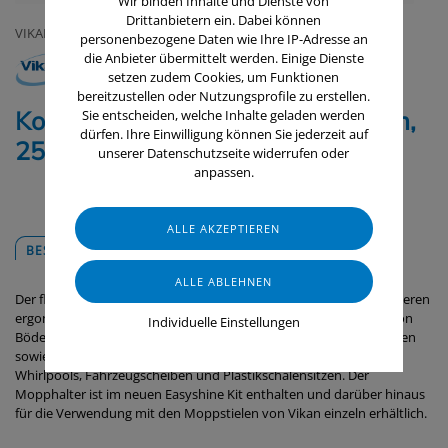
Wir binden Inhalte und Dienste von
Drittanbietern ein. Dabei können
VIKAN
personenbezogene Daten wie Ihre IP-Adresse an
die Anbieter übermittelt werden. Einige Dienste
setzen zudem Cookies, um Funktionen
bereitzustellen oder Nutzungsprofile zu erstellen.
Komposite Mophalter, Klettsystem,
Sie entscheiden, welche Inhalte geladen werden
dürfen. Ihre Einwilligung können Sie jederzeit auf
25 cm
unserer Datenschutzseite widerrufen oder
anpassen.
BESCHREIBUNG
DOWNLOADS
Der flexible Mopphalter von Vikan ist für die Verwendung mit unseren
ergonomischen Stielen vorgesehen. Er ermöglicht das Reinigen von
Individuelle Einstellungen
Böden, Wänden, Decken, Tischen und anderen ebenen Oberflächen
sowie von gebogenen Oberflächen wie Drehtüren, Badewannen,
Whirlpools, Fahrzeugscheiben und Plastikschalensitzen. Der
Mopphalter ist im neuen Easyshine Kit enthalten und darüber hinaus
für die Verwendung mit den Moppstielen von Vikan einzeln erhältlich.