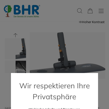
Hoher Kontrast
Wir respektieren Ihre
Privatsphäre
GASTRONOMIE & HOTELLERIE
HAUS & HEIM
GERÄTE & ZUBEHÖR