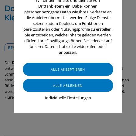
Wir binden Inhalte und Dienste von
Drittanbietern ein. Dabei können
Damp 43, Mikrofaser-Mopp,
personenbezogene Daten wie Ihre IP-Adresse an
Klettbezug, 40 cm / 5 Stk
die Anbieter übermittelt werden. Einige Dienste
setzen zudem Cookies, um Funktionen
bereitzustellen oder Nutzungsprofile zu erstellen.
Sie entscheiden, welche Inhalte geladen werden
dürfen. Ihre Einwilligung können Sie jederzeit auf
unserer Datenschutzseite widerrufen oder
BESCHREIBUNG
DOWNLOADS
anpassen.
Der
Damp 43
wurde für mittel bis stark verschmutzte Bereiche
entwickelt. Seine Garnschlingen aus Mikrofaser nehmen Sand und
Schmutz auf, während die kürzeren Schlingen Feuchtigkeit
absorbieren und transportieren. Der Moppbezug kann auf unebenen
Böden wie Fliesen- und rutschfesten Böden aus Gummi verwendet
werden. Er ist besonders für große, übersichtliche Bereiche wie z. B.
Flure und Eingangshallen geeignet.
Individuelle Einstellungen