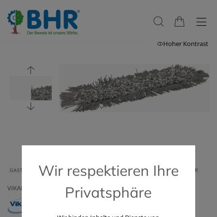
Hoher Kontrast
Wir respektieren Ihre
GASTRONOMIE & HOTELLERIE
HAUS & HEIM
GERÄTE & ZUBEHÖR
Privatsphäre
VIKAN