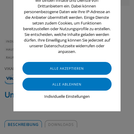
Wir binden Inhalte und Dienste von
Drittanbietern ein. Dabei können
personenbezogene Daten wie Ihre IP-Adresse an
die Anbieter übermittelt werden. Einige Dienste
setzen zudem Cookies, um Funktionen
bereitzustellen oder Nutzungsprofile zu erstellen.
Sie entscheiden, welche Inhalte geladen werden
dürfen. Ihre Einwilligung können Sie jederzeit auf
INDUSTRIE & HANDWERK
GASTRONOMIE & HOTELLERIE
unserer Datenschutzseite widerrufen oder
HAUS & HEIM
GERÄTE & ZUBEHÖR
LEBENSMITTELINDUSTRIE
anpassen.
RAUMLUFTTECHNIK
VIKAN
Universalbürste medium
Individuelle Einstellungen
BESCHREIBUNG
DOWNLOADS