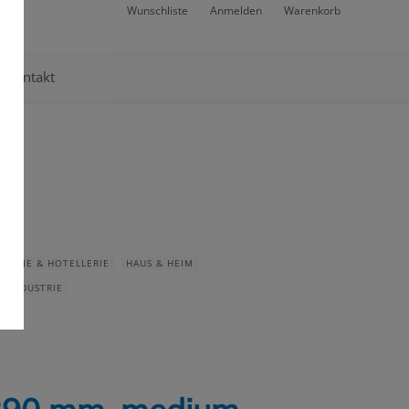
Wunschliste
Anmelden
Warenkorb
Kontakt
NOMIE & HOTELLERIE
HAUS & HEIM
ELINDUSTRIE