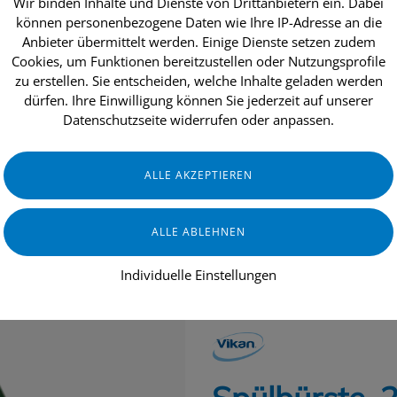
Wir binden Inhalte und Dienste von Drittanbietern ein. Dabei
können personenbezogene Daten wie Ihre IP-Adresse an die
Anbieter übermittelt werden. Einige Dienste setzen zudem
Cookies, um Funktionen bereitzustellen oder Nutzungsprofile
dukte
Aktionen
Topseller
Über uns
zu erstellen. Sie entscheiden, welche Inhalte geladen werden
dürfen. Ihre Einwilligung können Sie jederzeit auf unserer
Datenschutzseite widerrufen oder anpassen.
INDUSTRIE & HANDWERK
GASTRO
Individuelle Einstellungen
GERÄTE & ZUBEHÖR
LEBENSMITT
VIKAN