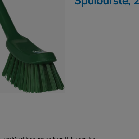
Spülbürste,
ung von Maschinen und anderen Hilfsutensilien.