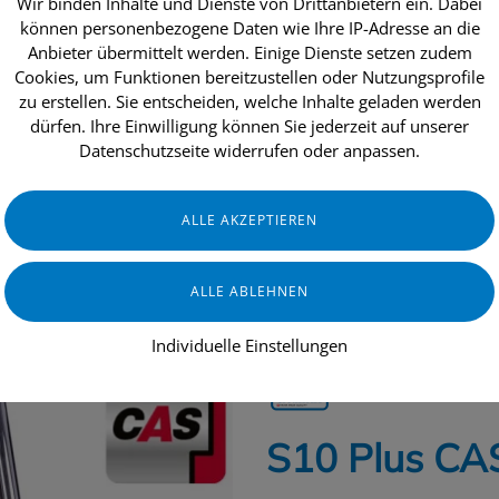
Wir binden Inhalte und Dienste von Drittanbietern ein. Dabei
können personenbezogene Daten wie Ihre IP-Adresse an die
Anbieter übermittelt werden. Einige Dienste setzen zudem
Cookies, um Funktionen bereitzustellen oder Nutzungsprofile
dukte
Aktionen
Topseller
Über uns
zu erstellen. Sie entscheiden, welche Inhalte geladen werden
dürfen. Ihre Einwilligung können Sie jederzeit auf unserer
Datenschutzseite widerrufen oder anpassen.
HAUS & HEIM
GERÄTE & ZUBEHÖR
Individuelle Einstellungen
CLEANFIX Reinigungssysteme
S10 Plus CAS