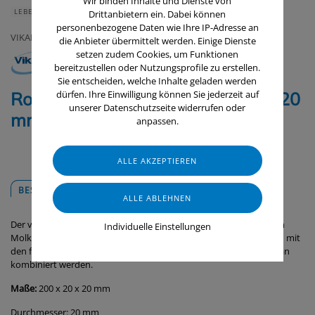
Wir binden Inhalte und Dienste von
LEBENSMITTELINDUSTRIE
RAUMLUFTTECHNIK
Drittanbietern ein. Dabei können
personenbezogene Daten wie Ihre IP-Adresse an
VIKAN
die Anbieter übermittelt werden. Einige Dienste
setzen zudem Cookies, um Funktionen
bereitzustellen oder Nutzungsprofile zu erstellen.
Sie entscheiden, welche Inhalte geladen werden
Rohrreiniger für flexiblen Stiel, Ø 20
dürfen. Ihre Einwilligung können Sie jederzeit auf
unserer Datenschutzseite widerrufen oder
mm, 200 mm, medium
anpassen.
BESCHREIBUNG
DOWNLOADS
Der vielseitige Rohrreiniger wurde für die Reinigung von Rohren in
Individuelle Einstellungen
Molkereien, Brauereien und der Fischindustrie entwickelt. Er kann mit
den flexiblen Stielen mit der Artikel-Nr. 53515 bzw. 53525 von Vikan
kombiniert werden.
Maße:
200 x 20 x 20 mm
Durchmesser: 20 mm