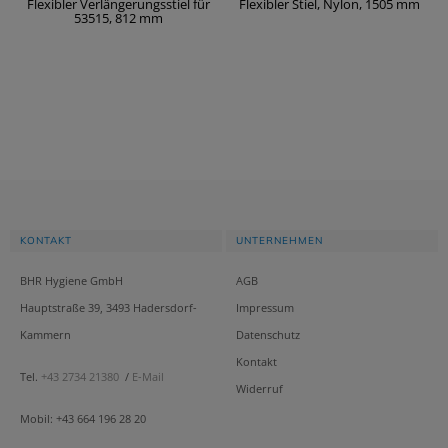
m
Flexibler Verlängerungsstiel für
Flexibler Stiel, Nylon, 1505 mm
53515, 812 mm
KONTAKT
UNTERNEHMEN
BHR Hygiene GmbH
AGB
Hauptstraße 39, 3493 Hadersdorf-
Impressum
Kammern
Datenschutz
Kontakt
Tel.
+43 2734 21380
/
E-Mail
Widerruf
Mobil: +43 664 196 28 20