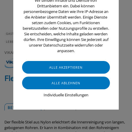
Wir binden Inhalte und Dienste von
Drittanbietern ein. Dabei können
personenbezogene Daten wie Ihre IP-Adresse an
die Anbieter übermittelt werden. Einige Dienste
setzen zudem Cookies, um Funktionen
bereitzustellen oder Nutzungsprofile zu erstellen.
Sie entscheiden, welche Inhalte geladen werden
GASTRONOMIE & HOTELLERIE
GERÄTE & ZUBEHÖR
dürfen. Ihre Einwilligung können Sie jederzeit auf
LEBENSMITTELINDUSTRIE
RAUMLUFTTECHNIK
unserer Datenschutzseite widerrufen oder
anpassen.
VIKAN
Flexibler Stiel, Nylon, 1505 mm
Individuelle Einstellungen
BESCHREIBUNG
DOWNLOADS
Der flexible Stiel aus Nylon erleichtert die Innenreinigung von langen,
gebogenen Rohren. Er kann in Kombination mit den Rohreinigern