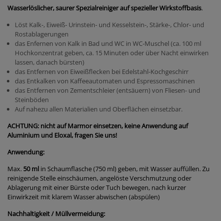
Wasserlöslicher, saurer Spezialreiniger auf spezieller Wirkstoffbasis
.
Löst Kalk-, Eiweiß- Urinstein- und Kesselstein-, Stärke-, Chlor- und
Rostablagerungen
das Enfernen von Kalk in Bad und WC in WC-Muschel (ca. 100 ml
Hochkonzentrat geben, ca. 15 Minuten oder über Nacht einwirken
lassen, danach bürsten)
das Entfernen von Eiweißflecken bei Edelstahl-Kochgeschirr
das Entkalken von Kaffeeautomaten und Espressomaschinen
das Entfernen von Zementschleier (entsäuern) von Fliesen- und
Steinböden
Auf nahezu allen Materialien und Oberflächen einsetzbar.
ACHTUNG: nicht auf Marmor einsetzen, keine Anwendung auf
Aluminium und Eloxal, fragen Sie uns!
Anwendung:
Max.
50 ml
in Schaumflasche (750 ml) geben, mit Wasser auffüllen. Zu
reinigende Stelle einschäumen, angelöste Verschmutzung oder
Ablagerung mit einer Bürste oder Tuch bewegen, nach kurzer
Einwirkzeit mit klarem Wasser abwischen (abspülen)
Nachhaltigkeit / Müllvermeidung: