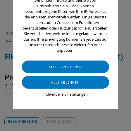
Wir binden Inhalte und Dienste von
Drittanbietern ein. Dabei können
personenbezogene Daten wie Ihre IP-Adresse an
die Anbieter übermittelt werden. Einige Dienste
setzen zudem Cookies, um Funktionen
bereitzustellen oder Nutzungsprofile zu erstellen.
Sie entscheiden, welche Inhalte geladen werden
INDUSTRIE & HANDWERK
GASTRONOMIE & HOTELLERIE
dürfen. Ihre Einwilligung können Sie jederzeit auf
HAUS & HEIM
LEBENSMITTELINDUSTRIE
RAUMLUFTTECHNIK
unserer Datenschutzseite widerrufen oder
anpassen.
Eikal-Spezial-FD (Hochkonzentrat)
Preis pro Liter anw. Lösung ab ~
1,12 € (Verdünnung 1:20)
Individuelle Einstellungen
BESCHREIBUNG
DOWNLOADS