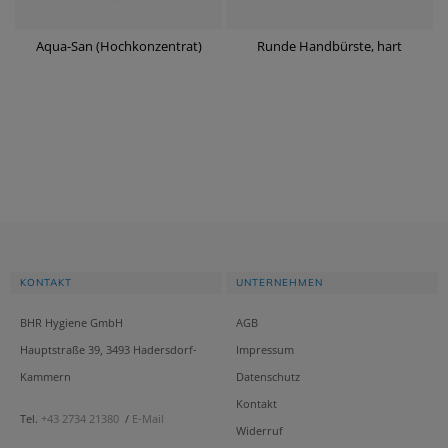
Aqua-San (Hochkonzentrat)
Runde Handbürste, hart
KONTAKT
UNTERNEHMEN
BHR Hygiene GmbH
AGB
Hauptstraße 39, 3493 Hadersdorf-
Impressum
Kammern
Datenschutz
Kontakt
Tel.
+43 2734 21380
/
E-Mail
Widerruf