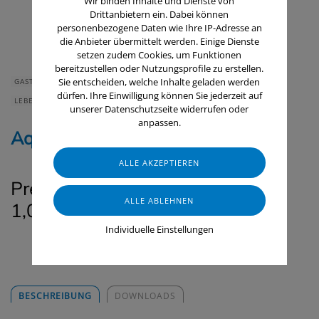
Wir binden Inhalte und Dienste von
Drittanbietern ein. Dabei können
personenbezogene Daten wie Ihre IP-Adresse an
die Anbieter übermittelt werden. Einige Dienste
setzen zudem Cookies, um Funktionen
bereitzustellen oder Nutzungsprofile zu erstellen.
Sie entscheiden, welche Inhalte geladen werden
GASTRONOMIE & HOTELLERIE
HAUS & HEIM
dürfen. Ihre Einwilligung können Sie jederzeit auf
LEBENSMITTELINDUSTRIE
unserer Datenschutzseite widerrufen oder
anpassen.
Aqua-San (Hochkonzentrat)
Preis pro Liter anw. Lösung ab ~
1,07 € (Verdünnung 1:20)
Individuelle Einstellungen
BESCHREIBUNG
DOWNLOADS