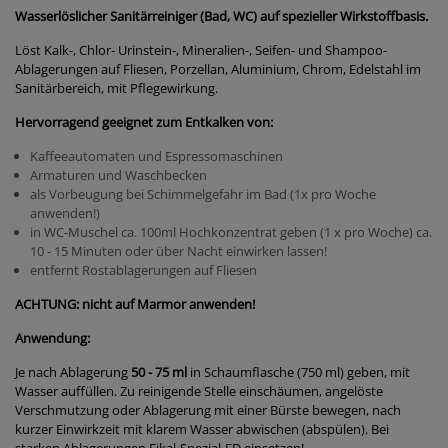
Wasserlöslicher Sanitärreiniger (Bad, WC) auf spezieller Wirkstoffbasis.
Löst Kalk-, Chlor- Urinstein-, Mineralien-, Seifen- und Shampoo-
Ablagerungen auf Fliesen, Porzellan, Aluminium, Chrom, Edelstahl im
Sanitärbereich, mit Pflegewirkung.
Hervorragend geeignet zum Entkalken von:
Kaffeeautomaten und Espressomaschinen
Armaturen und Waschbecken
als Vorbeugung bei Schimmelgefahr im Bad (1x pro Woche
anwenden!)
in WC-Muschel ca. 100ml Hochkonzentrat geben (1 x pro Woche) ca.
10 - 15 Minuten oder über Nacht einwirken lassen!
entfernt Rostablagerungen auf Fliesen
ACHTUNG: nicht auf Marmor anwenden!
Anwendung:
Je nach Ablagerung
50 - 75 ml
in Schaumflasche (750 ml) geben, mit
Wasser auffüllen. Zu reinigende Stelle einschäumen, angelöste
Verschmutzung oder Ablagerung mit einer Bürste bewegen, nach
kurzer Einwirkzeit mit klarem Wasser abwischen (abspülen). Bei