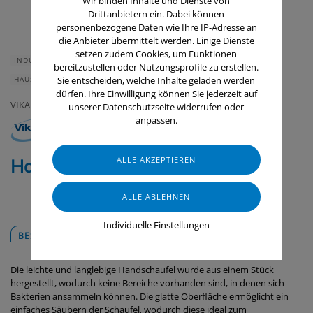
Wir binden Inhalte und Dienste von
Drittanbietern ein. Dabei können
personenbezogene Daten wie Ihre IP-Adresse an
die Anbieter übermittelt werden. Einige Dienste
setzen zudem Cookies, um Funktionen
INDUSTRIE & HANDWERK
GASTRONOMIE & HOTELLERIE
bereitzustellen oder Nutzungsprofile zu erstellen.
HAUS & HEIM
GERÄTE & ZUBEHÖR
LEBENSMITTELINDUSTRIE
Sie entscheiden, welche Inhalte geladen werden
dürfen. Ihre Einwilligung können Sie jederzeit auf
VIKAN
unserer Datenschutzseite widerrufen oder
anpassen.
Handschaufel, 0,5 Liter
Individuelle Einstellungen
BESCHREIBUNG
DOWNLOADS
Die leichte und langlebige Handschaufel wurde aus einem Stück
hergestellt, wodurch keine Bereiche vorhanden sind, in denen sich
Bakterien ansammeln können. Die glatte Oberfläche ermöglicht ein
einfaches Säubern der Schaufel, wodurch diese ideal zum