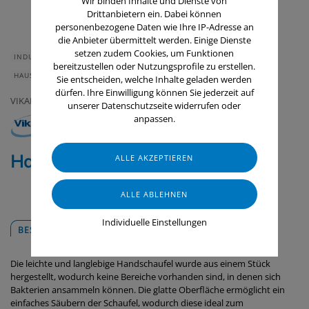
Wir binden Inhalte und Dienste von
Drittanbietern ein. Dabei können
personenbezogene Daten wie Ihre IP-Adresse an
die Anbieter übermittelt werden. Einige Dienste
setzen zudem Cookies, um Funktionen
INDUSTRIE & HANDWERK
GASTRONOMIE & HOTELLERIE
bereitzustellen oder Nutzungsprofile zu erstellen.
HAUS & HEIM
GERÄTE & ZUBEHÖR
Sie entscheiden, welche Inhalte geladen werden
dürfen. Ihre Einwilligung können Sie jederzeit auf
VIKAN
unserer Datenschutzseite widerrufen oder
anpassen.
Handschaufel, 275 mm
Individuelle Einstellungen
BESCHREIBUNG
DOWNLOADS
Die leichte und langlebige Handschaufel wurde aus einem Stück
hergestellt, wodurch keine Bereiche vorhanden sind, in denen sich
Bakterien ansammeln können. Die glatte Oberfläche ermöglicht ein
einfaches Säubern der Schaufel, wodurch diese ideal zum