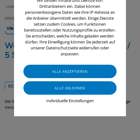
Wir binden Inhalte und Dienste von
Drittanbietern ein. Dabei können
LEBENSMITTELINDUSTRIE
personenbezogene Daten wie Ihre IP-Adresse an
VIKAN
die Anbieter übermittelt werden. Einige Dienste
setzen zudem Cookies, um Funktionen
bereitzustellen oder Nutzungsprofile zu erstellen.
Sie entscheiden, welche Inhalte geladen werden
dürfen. Ihre Einwilligung können Sie jederzeit auf
Wet Scrub, Taschenbezug, 40 cm /
unserer Datenschutzseite widerrufen oder
5 Stk
anpassen.
BESCHREIBUNG
DOWNLOADS
Individuelle Einstellungen
Der Moppbezug Wet Scrub von Vikan entfernt mühelos hartnäckige
Verschmutzungen, Flecken und Kratzer von rutschfesten Böden.