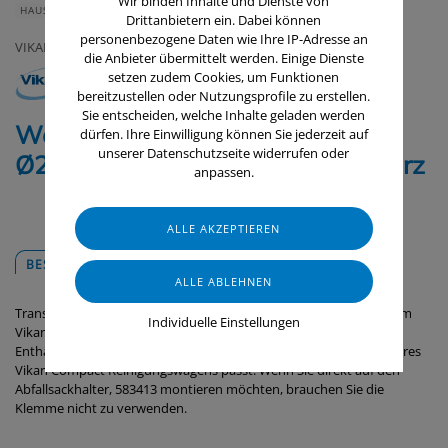
Wir binden Inhalte und Dienste von
HAUS & HEIM
GERÄTE & ZUBEHÖR
Drittanbietern ein. Dabei können
personenbezogene Daten wie Ihre IP-Adresse an
VIKAN
die Anbieter übermittelt werden. Einige Dienste
setzen zudem Cookies, um Funktionen
bereitzustellen oder Nutzungsprofile zu erstellen.
Sie entscheiden, welche Inhalte geladen werden
Werkzeughalter 15-35 mm, mit
dürfen. Ihre Einwilligung können Sie jederzeit auf
unserer Datenschutzseite widerrufen oder
Ø28 mm Klemme, 75 mm, Schwarz
anpassen.
BESCHREIBUNG
DOWNLOADS
Transportieren und halten Sie kurze und lange Moppstiele auf dem
Individuelle Einstellungen
Vikan Compact Cleaning Trolley, 580311, mit diesem Stielhalter.
Enthält eine Montageplatte und eine Klemme, die um das Rohr Ihres
Vikan Compact Reinigungswagens passt. Wenn Sie direkt auf den
Abfallsackhalter, 583413 montieren möchten, brauchen Sie die
Klemme nicht zu verwenden.