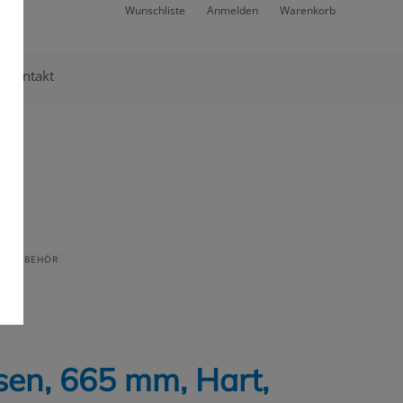
Wunschliste
Anmelden
Warenkorb
Kontakt
 & ZUBEHÖR
sen, 665 mm, Hart,