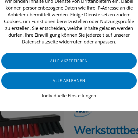
Wir binden Inhalte und Dienste von Drittanbietern ein. Dabei
können personenbezogene Daten wie Ihre IP-Adresse an die
Anbieter übermittelt werden. Einige Dienste setzen zudem
Cookies, um Funktionen bereitzustellen oder Nutzungsprofile
dukte
Aktionen
Topseller
Über uns
zu erstellen. Sie entscheiden, welche Inhalte geladen werden
dürfen. Ihre Einwilligung können Sie jederzeit auf unserer
Datenschutzseite widerrufen oder anpassen.
INDUSTRIE & HANDWERK
GERÄTE
Individuelle Einstellungen
VIKAN
Werkstattbe