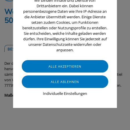
Wir binden Inhalte und Dienste von
Drittanbietern ein. Dabei können
Wasserabzieher mit Doppelblatt,
personenbezogene Daten wie Ihre IP-Adresse an
die Anbieter übermittelt werden. Einige Dienste
500 mm
setzen zudem Cookies, um Funktionen
bereitzustellen oder Nutzungsprofile zu erstellen.
Sie entscheiden, welche Inhalte geladen werden
dürfen. Ihre Einwilligung können Sie jederzeit auf
unserer Datenschutzseite widerrufen oder
BESCHREIBUNG
DOWNLOADS
anpassen.
Der doppelblättrige Wasserabzieher mit Zellkautschuk eignet sich
hervorragend, um Wasser und Lebensmittelrückständen von
sämtlichen Böden mühelos zu entfernen. Er lässt sich mit jedem Stiel
von Vikan kombinieren. Die Ersatzkassette (Artikel-Nr. 77735 oder
77739) kann zum Säubern oder Austauschen leicht entfernt werden.
Individuelle Einstellungen
Maße:
500 x 70 x 115 mm