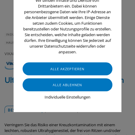
Wir binden Inhalte und Dienste von
Drittanbietern ein. Dabei können
personenbezogene Daten wie Ihre IP-Adresse an
die Anbieter übermittelt werden. Einige Dienste
setzen zudem Cookies, um Funktionen
bereitzustellen oder Nutzungsprofile zu erstellen.
Sie entscheiden, welche Inhalte geladen werden
INDUSTRIE & HANDWERK
GASTRONOMIE & HOTELLERIE
dürfen. Ihre Einwilligung können Sie jederzeit auf
HAUS & HEIM
GERÄTE & ZUBEHÖR
LEBENSMITTELINDUSTRIE
unserer Datenschutzseite widerrufen oder
anpassen.
VIKAN
Ultra Hygienischer Stiel, 1000 mm
Individuelle Einstellungen
BESCHREIBUNG
DOWNLOADS
Verringern Sie das Risiko einer Kreuzkontamination mit einem
leichten, robusten Ultrahygienestiel, der frei von Ritzen und/oder