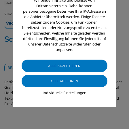
Wir binden Inhalte und Dienste von
HAUS & HEIM
GERÄTE & ZUBEHÖR
Drittanbietern ein. Dabei können
personenbezogene Daten wie Ihre IP-Adresse an
VIKAN
die Anbieter übermittelt werden. Einige Dienste
setzen zudem Cookies, um Funktionen
bereitzustellen oder Nutzungsprofile zu erstellen.
Sie entscheiden, welche Inhalte geladen werden
Scrub Pad / 10 Stk.
dürfen. Ihre Einwilligung können Sie jederzeit auf
unserer Datenschutzseite widerrufen oder
anpassen.
BESCHREIBUNG
DOWNLOADS
Entfernen Sie mit dem Scrub Pad von Vikan hartnäckige Flecken oder
Graffiti von rutschfesten Böden. Es ist nicht für die Verwendung auf
Holzböden oder unbehandelten Linoleumböden geeignet. Alle
Individuelle Einstellungen
Textilien von Vikan werden mit einer Garantie für 500 Wäschen und
Einsätze geliefert.