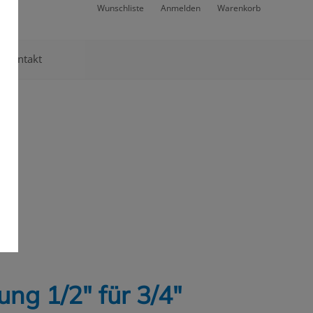
Wunschliste
Anmelden
Warenkorb
Kontakt
ung 1/2" für 3/4"