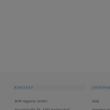
KONTAKT
UNTERN
BHR Hygiene GmbH
AGB
Hauptstraße 39, 3493 Hadersdorf-
Impressu