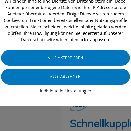
Wir binden Inhalte und Dienste von Drittanbietern ein. Dabei
können personenbezogene Daten wie Ihre IP-Adresse an die
Anbieter übermittelt werden. Einige Dienste setzen zudem
Cookies, um Funktionen bereitzustellen oder Nutzungsprofile
dukte
Aktionen
Topseller
Über uns
zu erstellen. Sie entscheiden, welche Inhalte geladen werden
dürfen. Ihre Einwilligung können Sie jederzeit auf unserer
Datenschutzseite widerrufen oder anpassen.
HAUS & HEIM
GERÄTE & ZUBEHÖR
Individuelle Einstellungen
VIKAN
Schnellkuppl