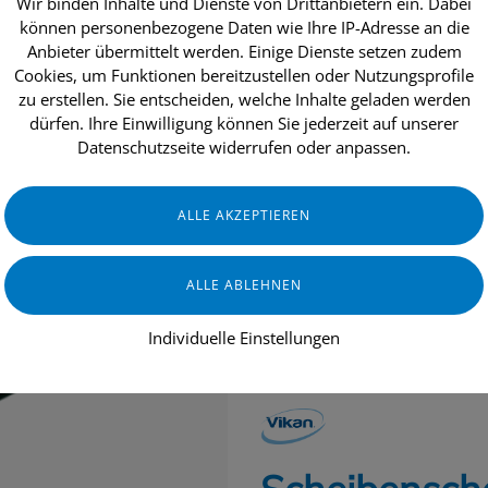
Wir binden Inhalte und Dienste von Drittanbietern ein. Dabei
können personenbezogene Daten wie Ihre IP-Adresse an die
Anbieter übermittelt werden. Einige Dienste setzen zudem
Cookies, um Funktionen bereitzustellen oder Nutzungsprofile
dukte
Aktionen
Topseller
Über uns
zu erstellen. Sie entscheiden, welche Inhalte geladen werden
dürfen. Ihre Einwilligung können Sie jederzeit auf unserer
Datenschutzseite widerrufen oder anpassen.
INDUSTRIE & HANDWERK
GASTRO
Individuelle Einstellungen
GERÄTE & ZUBEHÖR
VIKAN