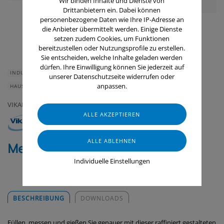
Wir binden Inhalte und Dienste von
Drittanbietern ein. Dabei können
personenbezogene Daten wie Ihre IP-Adresse an
die Anbieter übermittelt werden. Einige Dienste
setzen zudem Cookies, um Funktionen
bereitzustellen oder Nutzungsprofile zu erstellen.
Sie entscheiden, welche Inhalte geladen werden
dürfen. Ihre Einwilligung können Sie jederzeit auf
INDUSTRIE & HANDWERK
GASTRONOMIE & HOTELLERIE
unserer Datenschutzseite widerrufen oder
anpassen.
HAUS & HEIM
GERÄTE & ZUBEHÖR
LEBENSMITTELINDUSTRIE
VIKAN
Messbecher, 2 Liter
Individuelle Einstellungen
BESCHREIBUNG
DOWNLOADS
Füllen, messen und gießen Sie genauer mit dieser raffiniert gestalteten