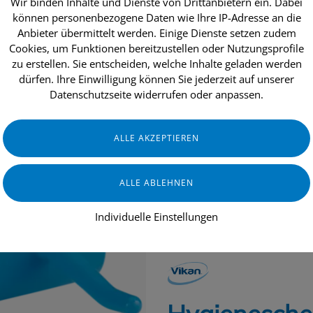
Wir binden Inhalte und Dienste von Drittanbietern ein. Dabei
können personenbezogene Daten wie Ihre IP-Adresse an die
Anbieter übermittelt werden. Einige Dienste setzen zudem
Cookies, um Funktionen bereitzustellen oder Nutzungsprofile
dukte
Aktionen
Topseller
Über uns
zu erstellen. Sie entscheiden, welche Inhalte geladen werden
dürfen. Ihre Einwilligung können Sie jederzeit auf unserer
Datenschutzseite widerrufen oder anpassen.
INDUSTRIE & HANDWERK
GASTRO
Individuelle Einstellungen
GERÄTE & ZUBEHÖR
LEBENSMITT
VIKAN