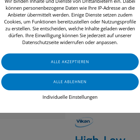
Wir binden Inhalte und Dienste von Drittanbietern ein. Dabei
können personenbezogene Daten wie Ihre IP-Adresse an die
Anbieter übermittelt werden. Einige Dienste setzen zudem
Cookies, um Funktionen bereitzustellen oder Nutzungsprofile
dukte
Aktionen
Topseller
Über uns
zu erstellen. Sie entscheiden, welche Inhalte geladen werden
dürfen. Ihre Einwilligung können Sie jederzeit auf unserer
Datenschutzseite widerrufen oder anpassen.
INDUSTRIE & HANDWERK
GASTRO
Individuelle Einstellungen
GERÄTE & ZUBEHÖR
RAUMLUFTTE
VIKAN