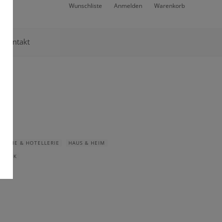
Wunschliste
Anmelden
Warenkorb
Kontakt
NOMIE & HOTELLERIE
HAUS & HEIM
CHNIK