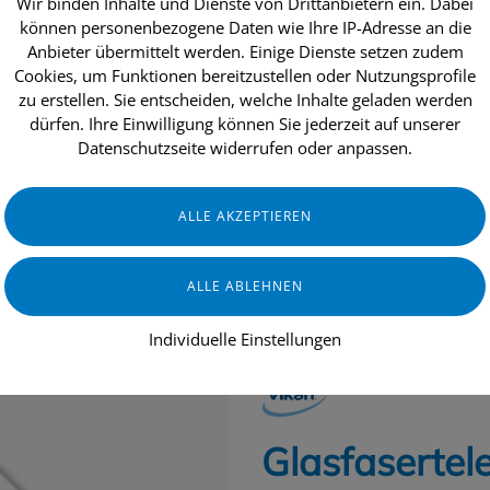
Wir binden Inhalte und Dienste von Drittanbietern ein. Dabei
können personenbezogene Daten wie Ihre IP-Adresse an die
Anbieter übermittelt werden. Einige Dienste setzen zudem
Cookies, um Funktionen bereitzustellen oder Nutzungsprofile
dukte
Aktionen
Topseller
Über uns
zu erstellen. Sie entscheiden, welche Inhalte geladen werden
dürfen. Ihre Einwilligung können Sie jederzeit auf unserer
Datenschutzseite widerrufen oder anpassen.
INDUSTRIE & HANDWERK
GERÄTE
Individuelle Einstellungen
VIKAN
Glasfasertele