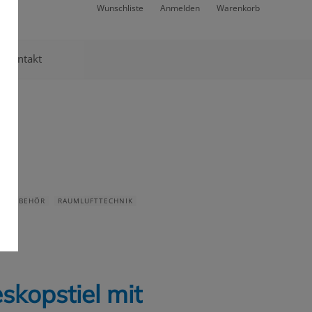
Wunschliste
Anmelden
Warenkorb
Kontakt
 & ZUBEHÖR
RAUMLUFTTECHNIK
skopstiel mit