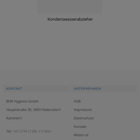
Kondenswasserabzieher
KONTAKT
UNTERNEHMEN
BHR Hygiene GmbH
AGB
Hauptstraße 39, 3493 Hadersdorf-
Impressum
Kammern
Datenschutz
Kontakt
Tel.
+43 2734 21380
/
E-Mail
Widerruf