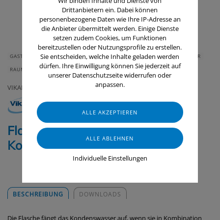
Wir binden Inhalte und Dienste von
Drittanbietern ein. Dabei können
personenbezogene Daten wie Ihre IP-Adresse an
die Anbieter übermittelt werden. Einige Dienste
setzen zudem Cookies, um Funktionen
bereitzustellen oder Nutzungsprofile zu erstellen.
Sie entscheiden, welche Inhalte geladen werden
GASTRONOMIE & HOTELLERIE
HAUS & HEIM
GERÄTE & ZUBEHÖR
dürfen. Ihre Einwilligung können Sie jederzeit auf
RAUMLUFTTECHNIK
unserer Datenschutzseite widerrufen oder
anpassen.
VIKAN
Flasche für
Kondenswasserabzieher
Individuelle Einstellungen
BESCHREIBUNG
DOWNLOADS
Die Flasche fängt das Kondenswasser auf, wenn sie in Kombination