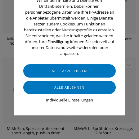
Wir binden Inhalte und Dienste von
Drittanbietern ein. Dabei können
personenbezogene Daten wie Ihre IP-Adresse an
die Anbieter übermittelt werden. Einige Dienste
setzen zudem Cookies, um Funktionen
bereitzustellen oder Nutzungsprofile zu erstellen.
Sie entscheiden, welche Inhalte geladen werden
MiMeSch Sprühdüse Bandsäge,
MiMeSch Sprühdüse, magnetic
dürfen. Ihre Einwilligung können Sie jederzeit auf
horizontal, Blatthöhe 41 mm
base variabel
unserer Datenschutzseite widerrufen oder
anpassen.
Individuelle Einstellungen
MiMeSch, Spezialsprühelement,
MiMeSch, Sprühdüse, Kreissäge,
short length, push-in 6mm
2in/5out