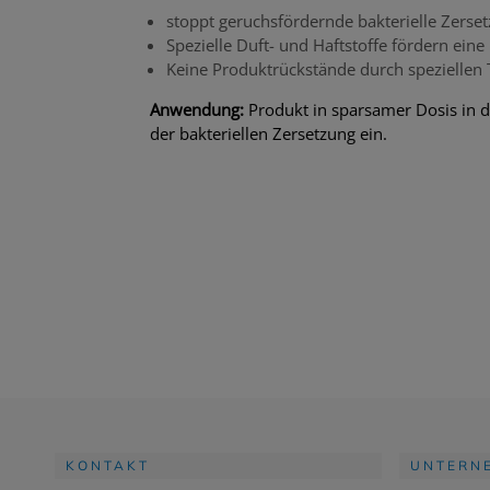
stoppt geruchsfördernde bakterielle Zerse
Spezielle Duft- und Haftstoffe fördern ein
Keine Produktrückstände durch speziellen T
Anwendung:
Produkt in sparsamer Dosis in d
der bakteriellen Zersetzung ein.
KONTAKT
UNTERN