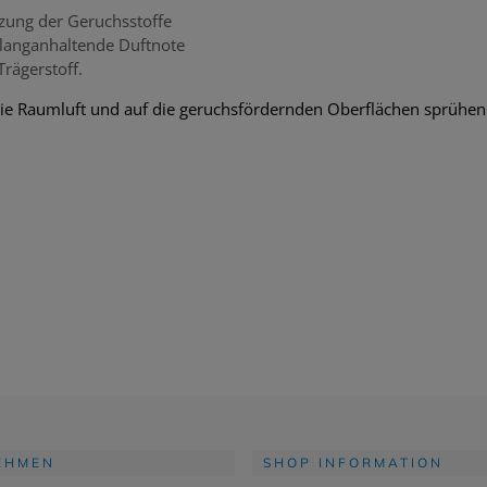
tzung der Geruchsstoffe
e langanhaltende Duftnote
rägerstoff.
ie Raumluft und auf die geruchsfördernden Oberflächen sprühen
EHMEN
SHOP INFORMATION