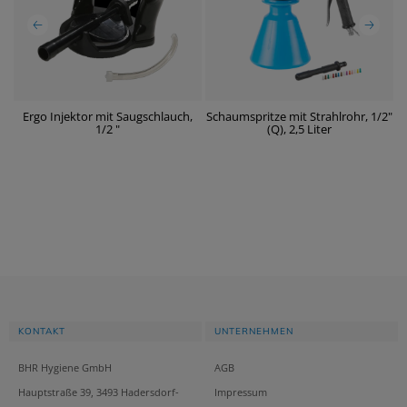
2"
Ergo Injektor mit Saugschlauch,
Schaumspritze mit Strahlrohr, 1/2"
S
1/2 "
(Q), 2,5 Liter
KONTAKT
UNTERNEHMEN
BHR Hygiene GmbH
AGB
Hauptstraße 39, 3493 Hadersdorf-
Impressum