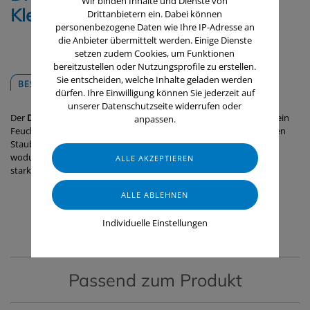
Wir binden Inhalte und Dienste von
Klettbezug, 40 cm / 5 Stk
Drittanbietern ein. Dabei können
personenbezogene Daten wie Ihre IP-Adresse an
die Anbieter übermittelt werden. Einige Dienste
setzen zudem Cookies, um Funktionen
bereitzustellen oder Nutzungsprofile zu erstellen.
Sie entscheiden, welche Inhalte geladen werden
BESCHREIBUNG
DOWNLOADS
dürfen. Ihre Einwilligung können Sie jederzeit auf
unserer Datenschutzseite widerrufen oder
Der
Dry 24
reinigt optimal alle harten, flachen Böden, bei denen kein
anpassen.
Feucht- oder Nasswischen erforderlich ist. Die Mikrofasern nehmen
Staub, Schmutz und Haare mithilfe von statischer Elektrizität auf,
wodurch sich der Moppbezug hervorragend für Flure und andere
stark frequentierte Bereiche eignet.
Individuelle Einstellungen
Passend zum Produkt