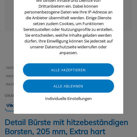
Wir binden Inhalte und Dienste von
Drittanbietern ein. Dabei können
personenbezogene Daten wie Ihre IP-Adresse an
die Anbieter übermittelt werden. Einige Dienste
setzen zudem Cookies, um Funktionen
bereitzustellen oder Nutzungsprofile zu erstellen.
Sie entscheiden, welche Inhalte geladen werden
dürfen. Ihre Einwilligung können Sie jederzeit auf
unserer Datenschutzseite widerrufen oder
anpassen.
INDUSTRIE & HANDWERK
GASTRONOMIE & HOTELLERIE
HAUS & HEIM
GERÄTE & ZUBEHÖR
LEBENSMITTELINDUSTRIE
RAUMLUFTTECHNIK
VIKAN
Individuelle Einstellungen
Detail Bürste mit hitzebeständigen
Borsten, 205 mm, Extra hart