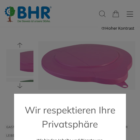
Hoher Kontrast
Wir respektieren Ihre
Privatsphäre
GASTRONOMIE & HOTELLERIE
HAUS & HEIM
GERÄTE & ZUBEHÖR
LEBENSMITTELINDUSTRIE