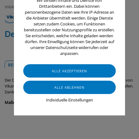
Wir binden Inhalte und Dienste von
Drittanbietern ein. Dabei können
VIKAN
personenbezogene Daten wie Ihre IP-Adresse an
die Anbieter übermittelt werden. Einige Dienste
setzen zudem Cookies, um Funktionen
bereitzustellen oder Nutzungsprofile zu erstellen.
Deckel für 6 Liter Eimer
Sie entscheiden, welche Inhalte geladen werden
dürfen. Ihre Einwilligung können Sie jederzeit auf
unserer Datenschutzseite widerrufen oder
anpassen.
BESCHREIBUNG
DOWNLOADS
Der Deckel passt auf den 6-Liter-Hygiene-Eimer (Artikel-Nr. 5688x) von
Vikan. Er verhindert, dass Fremdkörper in den Inhalt des Eimers fallen.
Dank der erhöhten Mitte sind die Eimer leicht zu stapeln.
Individuelle Einstellungen
Maße:
295 x 250 x 20 mm