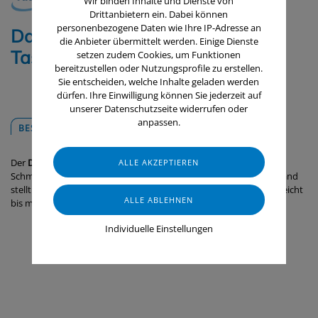
Wir binden Inhalte und Dienste von
Drittanbietern ein. Dabei können
personenbezogene Daten wie Ihre IP-Adresse an
DampDry 31 Mikrofaser-Mopp,
die Anbieter übermittelt werden. Einige Dienste
Taschenbezug, 40 cm / 5 Stk
setzen zudem Cookies, um Funktionen
bereitzustellen oder Nutzungsprofile zu erstellen.
Sie entscheiden, welche Inhalte geladen werden
dürfen. Ihre Einwilligung können Sie jederzeit auf
unserer Datenschutzseite widerrufen oder
anpassen.
BESCHREIBUNG
DOWNLOADS
Der
DampDry 31
nimmt bei trockener Verwendung Staub und
Schmutz mithilfe von statischer Elektrizität auf. Im feuchten Zustand
stellt er dank der Kapillarwirkung eine gründliche Reinigung von leicht
bis mittel verschmutzten Bereichen sicher.
Individuelle Einstellungen