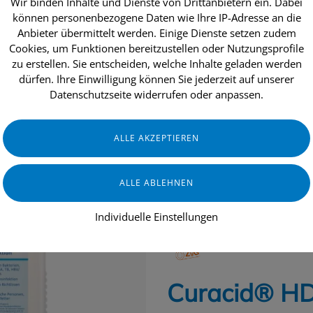
Wir binden Inhalte und Dienste von Drittanbietern ein. Dabei
können personenbezogene Daten wie Ihre IP-Adresse an die
Anbieter übermittelt werden. Einige Dienste setzen zudem
Cookies, um Funktionen bereitzustellen oder Nutzungsprofile
dukte
Aktionen
Topseller
Über uns
zu erstellen. Sie entscheiden, welche Inhalte geladen werden
dürfen. Ihre Einwilligung können Sie jederzeit auf unserer
Datenschutzseite widerrufen oder anpassen.
GASTRONOMIE & HOTELLERIE
DE
Individuelle Einstellungen
ZVG Zellstoff Vertriebs Ges.m
Curacid® HD