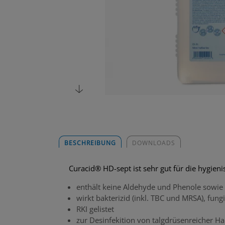
BESCHREIBUNG
DOWNLOADS
Curacid® HD-sept ist sehr gut für die hygien
enthält keine Aldehyde und Phenole sowi
wirkt bakterizid (inkl. TBC und MRSA), fung
RKI gelistet
zur Desinfekition von talgdrüsenreicher H