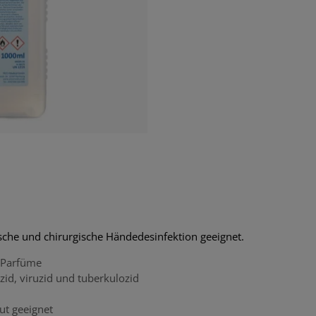
ische und chirurgische Händedesinfektion geeignet.
e Parfüme
izid, viruzid und tuberkulozid
aut geeignet