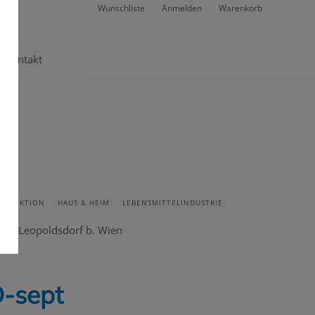
Wunschliste
Anmelden
Warenkorb
Kontakt
SINFEKTION
HAUS & HEIM
LEBENSMITTELINDUSTRIE
.b.H Leopoldsdorf b. Wien
-sept