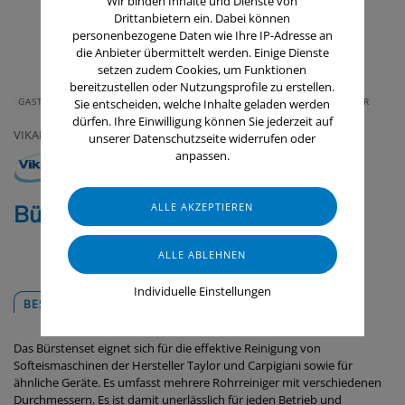
Wir binden Inhalte und Dienste von
Drittanbietern ein. Dabei können
personenbezogene Daten wie Ihre IP-Adresse an
die Anbieter übermittelt werden. Einige Dienste
setzen zudem Cookies, um Funktionen
bereitzustellen oder Nutzungsprofile zu erstellen.
GASTRONOMIE & HOTELLERIE
HAUS & HEIM
GERÄTE & ZUBEHÖR
Sie entscheiden, welche Inhalte geladen werden
dürfen. Ihre Einwilligung können Sie jederzeit auf
VIKAN
unserer Datenschutzseite widerrufen oder
anpassen.
Bürstenset Rot
Individuelle Einstellungen
BESCHREIBUNG
DOWNLOADS
Das Bürstenset eignet sich für die effektive Reinigung von
Softeismaschinen der Hersteller Taylor und Carpigiani sowie für
ähnliche Geräte. Es umfasst mehrere Rohrreiniger mit verschiedenen
Durchmessern. Es ist damit unerlässlich für jeden Betrieb und