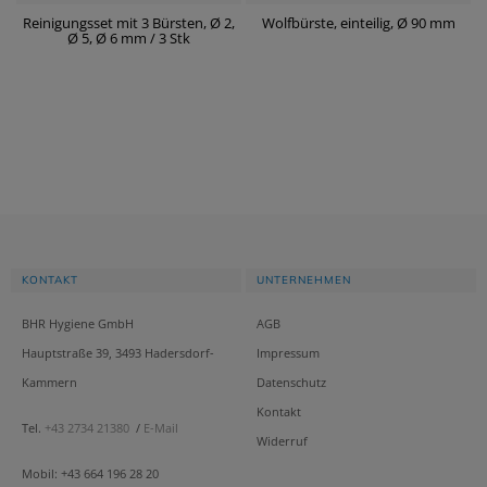
Reinigungsset mit 3 Bürsten, Ø 2,
Wolfbürste, einteilig, Ø 90 mm
Ø 5, Ø 6 mm / 3 Stk
KONTAKT
UNTERNEHMEN
BHR Hygiene GmbH
AGB
Hauptstraße 39, 3493 Hadersdorf-
Impressum
Kammern
Datenschutz
Kontakt
Tel.
+43 2734 21380
/
E-Mail
Widerruf
Mobil: +43 664 196 28 20