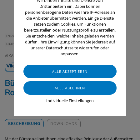
Wir binden Inhalte und Dienste von
Drittanbietern ein. Dabei können
personenbezogene Daten wie Ihre IP-Adresse an
die Anbieter übermittelt werden. Einige Dienste
setzen zudem Cookies, um Funktionen
bereitzustellen oder Nutzungsprofile zu erstellen.
Sie entscheiden, welche Inhalte geladen werden
INDUSTRIE & HANDWERK
GASTRONOMIE & HOTELLERIE
dürfen. Ihre Einwilligung können Sie jederzeit auf
HAUS & HEIM
GERÄTE & ZUBEHÖR
RAUMLUFTTECHNIK
unserer Datenschutzseite widerrufen oder
anpassen.
VIKAN
Bürste für Außenreinigung von
Rohren, 510 mm, medium
Individuelle Einstellungen
BESCHREIBUNG
DOWNLOADS
Mit der Bürste gelingt Ihnen eine effektive Reinigung der Außenseiten