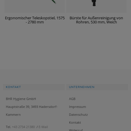
Ergonomischer Teleskopstiel, 1575
Bürste für Außenreinigung von
- 2780 mm
Rohren, 530 mm, Weich
KONTAKT
UNTERNEHMEN
BHR Hygiene GmbH
AGB
Hauptstraße 39, 3493 Hadersdorf-
Impressum
Kammern
Datenschutz
Kontakt
Tel.
+43 2734 21380
/
E-Mail
Widerruf