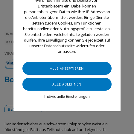
Wir binden Inhalte und Dienste von
Drittanbietern ein. Dabei können
personenbezogene Daten wie Ihre IP-Adresse an
die Anbieter übermittelt werden. Einige Dienste
setzen zudem Cookies, um Funktionen
bereitzustellen oder Nutzungsprofile zu erstellen.
Sie entscheiden, welche Inhalte geladen werden
INDUSTRIE & HANDWERK
GASTRONOMIE & HOTELLERIE
dürfen. Ihre Einwilligung können Sie jederzeit auf
GERÄTE & ZUBEHÖR
unserer Datenschutzseite widerrufen oder
anpassen.
VIKAN
Bodenschieber, 600 mm
Individuelle Einstellungen
BESCHREIBUNG
DOWNLOADS
Der Bodenschieber aus schwarzem Polypropylen weist ein
ölbeständiges Blatt aus Zellkautschuk auf und eignet sich