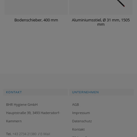
0
Bodenschieber, 400 mm
Aluminiumsstiel, Ø 31 mm, 1505
mm
KONTAKT
UNTERNEHMEN
BHR Hygiene GmbH
AGB
Hauptstraße 39, 3493 Hadersdorf-
Impressum
Kammern
Datenschutz
Kontakt
Tel.
+43 2734 21380
/
E-Mail