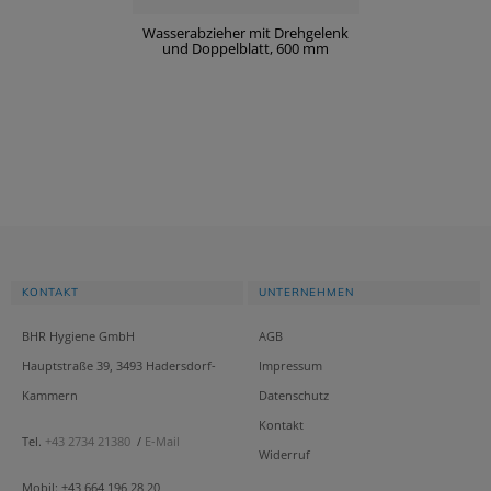
Wasserabzieher mit Drehgelenk
und Doppelblatt, 600 mm
KONTAKT
UNTERNEHMEN
BHR Hygiene GmbH
AGB
Hauptstraße 39, 3493 Hadersdorf-
Impressum
Kammern
Datenschutz
Kontakt
Tel.
+43 2734 21380
/
E-Mail
Widerruf
Mobil: +43 664 196 28 20