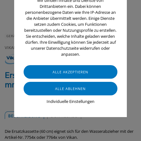
Wir binden Inhalte und Dienste von
Drittanbietern ein. Dabei können
personenbezogene Daten wie Ihre IP-Adresse an
die Anbieter übermittelt werden. Einige Dienste
setzen zudem Cookies, um Funktionen
bereitzustellen oder Nutzungsprofile zu erstellen.
Sie entscheiden, welche Inhalte geladen werden
GERÄTE & ZUBEHÖR
dürfen. Ihre Einwilligung können Sie jederzeit auf
VIKAN
unserer Datenschutzseite widerrufen oder
anpassen.
Ersatzkassette Moosgummi, 600
mm
Individuelle Einstellungen
BESCHREIBUNG
DOWNLOADS
Die Ersatzkassette (60 cm) eignet sich für den Wasserabzieher mit der
Artikel-Nr. 7754x oder 7764x von Vikan.