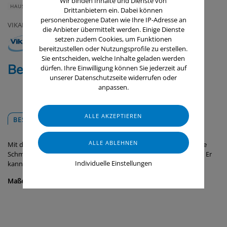
Wir binden Inhalte und Dienste von
HAUS & HEIM
GERÄTE & ZUBEHÖR
LEBENSMITTELINDUSTRIE
Drittanbietern ein. Dabei können
personenbezogene Daten wie Ihre IP-Adresse an
VIKAN
die Anbieter übermittelt werden. Einige Dienste
setzen zudem Cookies, um Funktionen
bereitzustellen oder Nutzungsprofile zu erstellen.
Sie entscheiden, welche Inhalte geladen werden
Besen, 330 mm, extrahart
dürfen. Ihre Einwilligung können Sie jederzeit auf
unserer Datenschutzseite widerrufen oder
anpassen.
BESCHREIBUNG
DOWNLOADS
Mit dem strapazierfähigen Besen können Sie schwere und größere
Schmutzpartikel von nassen Innen- und Außenflächen entfernen. Er
Individuelle Einstellungen
kann mit allen Stielen von Vikan kombiniert werden.
Maße:
330 x 100 x 170