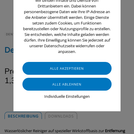
Wir binden Inhalte und Dienste von
Drittanbietern ein. Dabei können
personenbezogene Daten wie Ihre IP-Adresse an
die Anbieter übermittelt werden. Einige Dienste
setzen zudem Cookies, um Funktionen
bereitzustellen oder Nutzungsprofile zu erstellen.
Sie entscheiden, welche Inhalte geladen werden
DENTALTECHNIK
dürfen. Ihre Einwilligung können Sie jederzeit auf
unserer Datenschutzseite widerrufen oder
Dental-Plus (Hochkonzentrat)
anpassen.
Preis pro Liter anw. Lösung ab ~
1,30 € Verdünnung (1:20)
Individuelle Einstellungen
BESCHREIBUNG
DOWNLOADS
Wasserlöslicher Reiniger auf spezieller Wirkstoffbasis zur
Entfernung