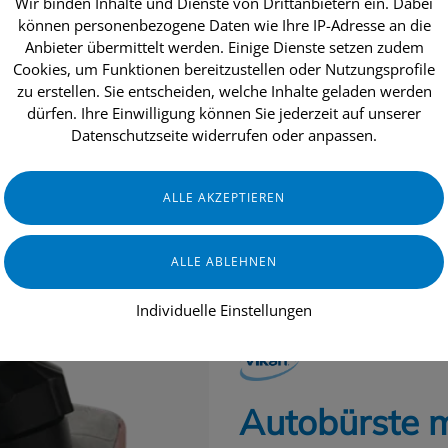
Wir binden Inhalte und Dienste von Drittanbietern ein. Dabei
können personenbezogene Daten wie Ihre IP-Adresse an die
Anbieter übermittelt werden. Einige Dienste setzen zudem
Cookies, um Funktionen bereitzustellen oder Nutzungsprofile
dukte
Aktionen
Topseller
Über uns
zu erstellen. Sie entscheiden, welche Inhalte geladen werden
dürfen. Ihre Einwilligung können Sie jederzeit auf unserer
Datenschutzseite widerrufen oder anpassen.
HAUS & HEIM
GERÄTE & ZUBEHÖR
Individuelle Einstellungen
VIKAN
Autobürste 