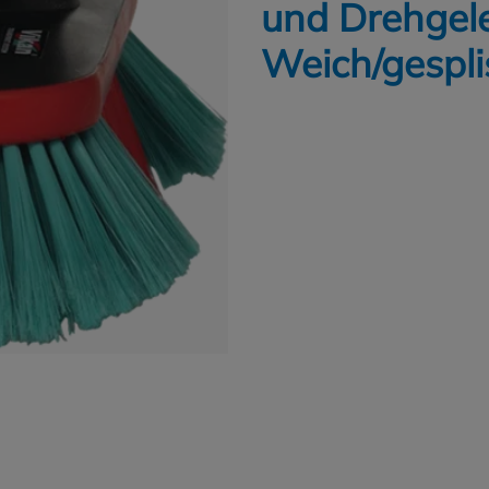
und Drehgel
Weich/gespli