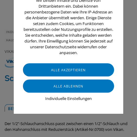
Wir binden Inhalte und Dienste von
Drittanbietern ein. Dabei können
personenbezogene Daten wie Ihre IP-Adresse an
die Anbieter übermittelt werden. Einige Dienste
setzen zudem Cookies, um Funktionen
bereitzustellen oder Nutzungsprofile zu erstellen.
INDUSTRIE & HANDWERK
GASTRONOMIE & HOTELLERIE
Sie entscheiden, welche Inhalte geladen werden
HAUS & HEIM
GERÄTE & ZUBEHÖR
RAUMLUFTTECHNIK
dürfen. Ihre Einwilligung können Sie jederzeit auf
unserer Datenschutzseite widerrufen oder
VIKAN
anpassen.
Schlauchanschluss, 1/2" (Q)
Individuelle Einstellungen
BESCHREIBUNG
DOWNLOADS
Der 1/2"-Schlauchanschluss passt zwischen einen 1/2"-Schlauch und
den Hahnanschluss mit Reduzierstück (Artikel-Nr.0700) von Vikan.