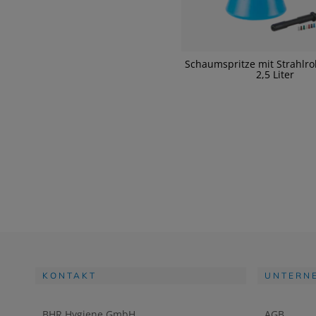
Schaumspritze mit Strahlroh
2,5 Liter
KONTAKT
UNTERN
BHR Hygiene GmbH
AGB