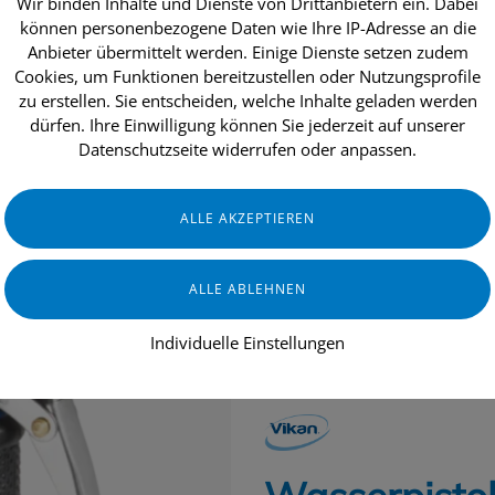
Wir binden Inhalte und Dienste von Drittanbietern ein. Dabei
können personenbezogene Daten wie Ihre IP-Adresse an die
Anbieter übermittelt werden. Einige Dienste setzen zudem
Cookies, um Funktionen bereitzustellen oder Nutzungsprofile
dukte
Aktionen
Topseller
Über uns
zu erstellen. Sie entscheiden, welche Inhalte geladen werden
dürfen. Ihre Einwilligung können Sie jederzeit auf unserer
Datenschutzseite widerrufen oder anpassen.
INDUSTRIE & HANDWERK
GASTRO
Individuelle Einstellungen
RAUMLUFTTECHNIK
VIKAN