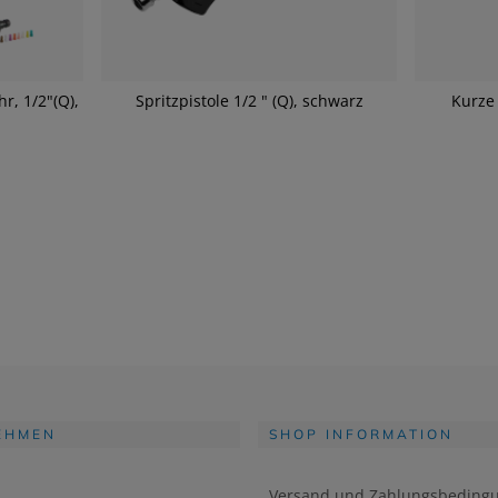
r, 1/2"(Q),
Spritzpistole 1/2 " (Q), schwarz
Kurze 
EHMEN
SHOP INFORMATION
Versand und Zahlungsbeding