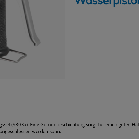
Wasserpistol
gungsset (9303x). Eine Gummibeschichtung sorgt für einen guten H
g angeschlossen werden kann.