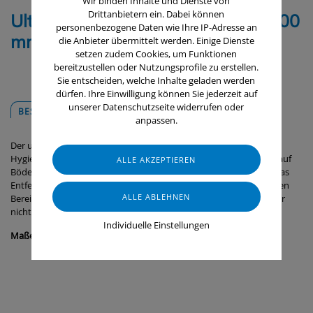
Wir binden Inhalte und Dienste von
Drittanbietern ein. Dabei können
Ultra Hygiene Wasserabzieher, 600
personenbezogene Daten wie Ihre IP-Adresse an
mm
die Anbieter übermittelt werden. Einige Dienste
setzen zudem Cookies, um Funktionen
bereitzustellen oder Nutzungsprofile zu erstellen.
Sie entscheiden, welche Inhalte geladen werden
dürfen. Ihre Einwilligung können Sie jederzeit auf
unserer Datenschutzseite widerrufen oder
BESCHREIBUNG
DOWNLOADS
anpassen.
Der ultrahygienische Wasserabzieher sorgt für ein hohes Maß an
Hygiene und eine effektive Wasserentfernung an Wänden sowie auf
Böden und Tischen. Das angewinkelte Abzieher-Blatt erleichtert das
Entfernen von Wasser aus Ecken und anderen schwer zugänglichen
Bereichen. Der Spritzschutz sorgt dafür, dass das entfernte Wasser
nicht auf die trockenen Oberflächen spritzt.
Individuelle Einstellungen
Maße:
600 x 80 x 95 mm