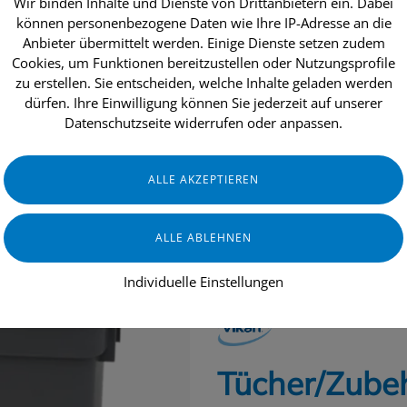
Wir binden Inhalte und Dienste von Drittanbietern ein. Dabei
können personenbezogene Daten wie Ihre IP-Adresse an die
Anbieter übermittelt werden. Einige Dienste setzen zudem
Cookies, um Funktionen bereitzustellen oder Nutzungsprofile
dukte
Aktionen
Topseller
Über uns
zu erstellen. Sie entscheiden, welche Inhalte geladen werden
dürfen. Ihre Einwilligung können Sie jederzeit auf unserer
Datenschutzseite widerrufen oder anpassen.
GASTRONOMIE & HOTELLERIE
GE
Individuelle Einstellungen
VIKAN
Tücher/Zubeh