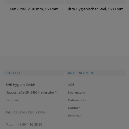
m
Mini-Stiel, Ø 30 mm, 160 mm
Ultra Hygienischer Stiel, 1500 mm
KONTAKT
UNTERNEHMEN
BHR Hygiene GmbH
AGB
Hauptstraße 39, 3493 Hadersdorf-
Impressum
Kammern
Datenschutz
Kontakt
Tel.
+43 2734 21380
/
E-Mail
Widerruf
Mobil: +43 664 196 28 20