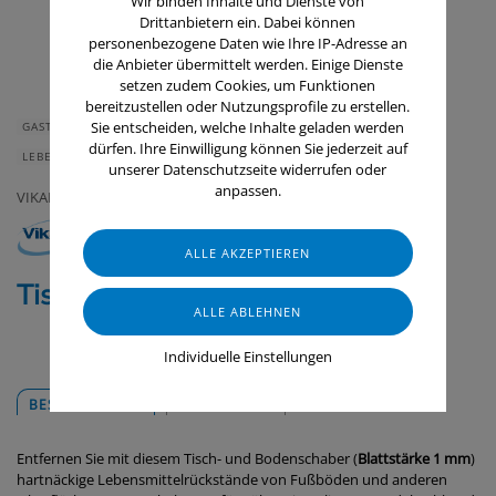
Wir binden Inhalte und Dienste von
Drittanbietern ein. Dabei können
personenbezogene Daten wie Ihre IP-Adresse an
die Anbieter übermittelt werden. Einige Dienste
setzen zudem Cookies, um Funktionen
bereitzustellen oder Nutzungsprofile zu erstellen.
Sie entscheiden, welche Inhalte geladen werden
GASTRONOMIE & HOTELLERIE
GERÄTE & ZUBEHÖR
dürfen. Ihre Einwilligung können Sie jederzeit auf
LEBENSMITTELINDUSTRIE
RAUMLUFTTECHNIK
unserer Datenschutzseite widerrufen oder
anpassen.
VIKAN
Tisch- & Bodenschaber, 245 mm
Individuelle Einstellungen
BESCHREIBUNG
DOWNLOADS
Entfernen Sie mit diesem Tisch- und Bodenschaber (
Blattstärke 1 mm
)
hartnäckige Lebensmittelrückstände von Fußböden und anderen