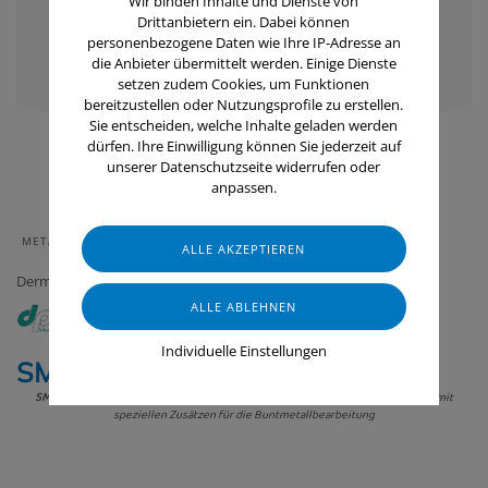
Wir binden Inhalte und Dienste von
Drittanbietern ein. Dabei können
personenbezogene Daten wie Ihre IP-Adresse an
die Anbieter übermittelt werden. Einige Dienste
setzen zudem Cookies, um Funktionen
bereitzustellen oder Nutzungsprofile zu erstellen.
Sie entscheiden, welche Inhalte geladen werden
dürfen. Ihre Einwilligung können Sie jederzeit auf
unserer Datenschutzseite widerrufen oder
anpassen.
METALLVERARBEITUNG
Derma Protect Div. Metalworking Friedrichshafen
Individuelle Einstellungen
SMF® 02 BM
SMF®02 BM
ist eine öl- und lösungsmittelfreie Metallbearbeitungsflüssigkeit mit
speziellen Zusätzen für die Buntmetallbearbeitung