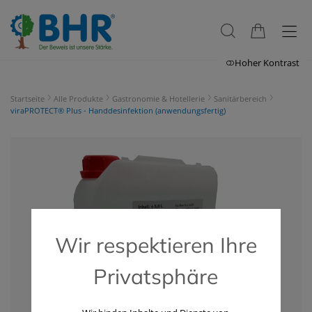
Hoher Kontrast
Startseite
Alle Produkte
Gastronomie & Hotellerie
Sanitärbereich
viraPROTECT® Plus - Handdesinfektion (anwendungsfertig)
Wir respektieren Ihre
Privatsphäre