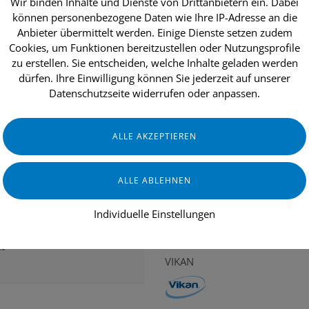
Wir binden Inhalte und Dienste von Drittanbietern ein. Dabei
können personenbezogene Daten wie Ihre IP-Adresse an die
Anbieter übermittelt werden. Einige Dienste setzen zudem
Cookies, um Funktionen bereitzustellen oder Nutzungsprofile
dukte
Aktionen
Topseller
Über uns
zu erstellen. Sie entscheiden, welche Inhalte geladen werden
dürfen. Ihre Einwilligung können Sie jederzeit auf unserer
Datenschutzseite widerrufen oder anpassen.
rbereich
Damp 47 Dark Mopp, Klettbezug, 40 cm / 5 Stk.
Individuelle Einstellungen
GASTRONOMIE & HOTELLERIE
GE
VIKAN