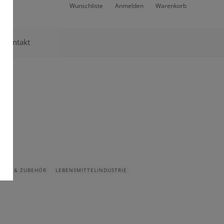
Wunschliste
Anmelden
Warenkorb
Kontakt
RÄTE & ZUBEHÖR
LEBENSMITTELINDUSTRIE