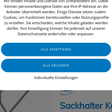
Wir binden Inhalte und Dienste von Drittanbietern ein. Dabei
können personenbezogene Daten wie Ihre IP-Adresse an die
Anbieter übermittelt werden. Einige Dienste setzen zudem
Cookies, um Funktionen bereitzustellen oder Nutzungsprofile
dukte
Aktionen
Topseller
Über uns
zu erstellen. Sie entscheiden, welche Inhalte geladen werden
dürfen. Ihre Einwilligung können Sie jederzeit auf unserer
Datenschutzseite widerrufen oder anpassen.
GASTRONOMIE & HOTELLERIE
GE
Individuelle Einstellungen
VIKAN
Sackhalter 