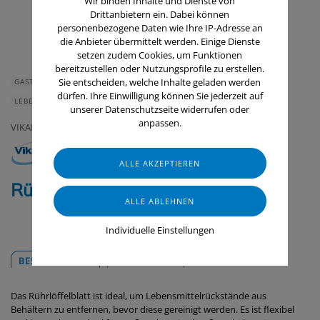
Wir binden Inhalte und Dienste von
Drittanbietern ein. Dabei können
personenbezogene Daten wie Ihre IP-Adresse an
die Anbieter übermittelt werden. Einige Dienste
setzen zudem Cookies, um Funktionen
bereitzustellen oder Nutzungsprofile zu erstellen.
Sie entscheiden, welche Inhalte geladen werden
GASTRONOMIE & HOTELLERIE
GERÄTE & ZUBEHÖR
dürfen. Ihre Einwilligung können Sie jederzeit auf
LEBENSMITTELINDUSTRIE
unserer Datenschutzseite widerrufen oder
anpassen.
VIKAN
Rührlöffelblatt, flexibel, 220 mm
Individuelle Einstellungen
BESCHREIBUNG
DOWNLOADS
Das Rührlöffelblatt ist ideal, um Lebensmittelrückstände aus
Behältern zu entfernen, bevor diese gereinigt werden. Es ist flexibel